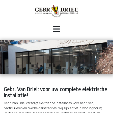
HOME
INSTALLATIE
Woningbouw
BESTURINGSTECHNIEK
Utiliteit
Industriële automatisering
CONTACT
Industrie
Bekabelingswerkzaamheden (industrieel en HVAC)
Audio / video
Panelen (om)bouw
Gebr. Van Driel: voor uw complete elektrische
Inbraak- en brandmeldinstallaties
installatie!
Domotica systemen
Gebr. van Driel verzorgt elektrische installaties voor bedrijven,
Data-netwerken
particulieren en overheidsinstanties. Wij zijn actief in woningbouw,
Camera-installaties